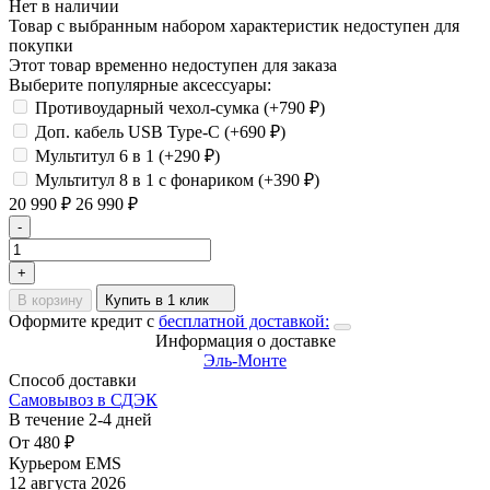
Нет в наличии
Товар с выбранным набором характеристик недоступен для
покупки
Этот товар временно недоступен для заказа
Выберите популярные аксессуары:
Противоударный чехол-сумка (+
790
₽
)
Доп. кабель USB Type-C (+
690
₽
)
Мультитул 6 в 1 (+
290
₽
)
Мультитул 8 в 1 с фонариком (+
390
₽
)
20 990
₽
26 990
₽
-
+
В корзину
Купить в 1 клик
Оформите кредит с
бесплатной доставкой:
Информация о доставке
Эль-Монте
Способ доставки
Самовывоз в СДЭК
В течение
2-4
дней
От
480
₽
Курьером EMS
12 августа 2026