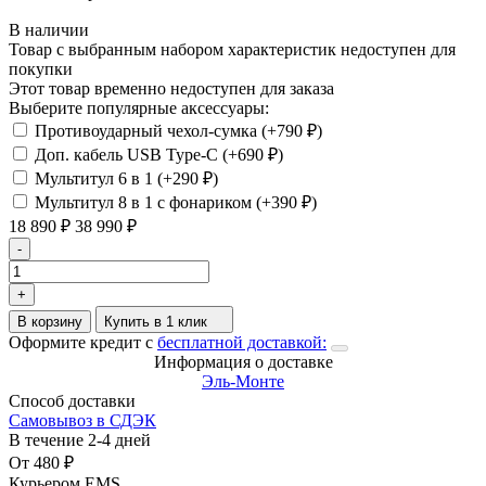
В наличии
Товар с выбранным набором характеристик недоступен для
покупки
Этот товар временно недоступен для заказа
Выберите популярные аксессуары:
Противоударный чехол-сумка (+
790
₽
)
Доп. кабель USB Type-C (+
690
₽
)
Мультитул 6 в 1 (+
290
₽
)
Мультитул 8 в 1 с фонариком (+
390
₽
)
18 890
₽
38 990
₽
-
+
В корзину
Купить в 1 клик
Оформите кредит с
бесплатной доставкой:
Информация о доставке
Эль-Монте
Способ доставки
Самовывоз в СДЭК
В течение
2-4
дней
От
480
₽
Курьером EMS