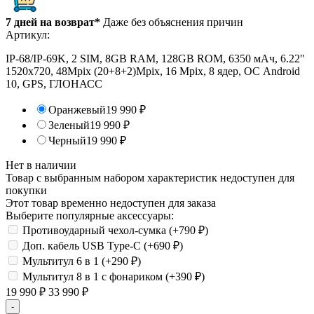
7 дней на возврат*
Даже без объяснения причин
Артикул:
IP-68/IP-69K, 2 SIM, 8GB RAM, 128GB ROM, 6350 мАч, 6.22"
1520х720, 48Mpix (20+8+2)Mpix, 16 Mpix, 8 ядер, ОС Android
10, GPS, ГЛОНАСС
Оранжевый
19 990
₽
Зеленый
19 990
₽
Черный
19 990
₽
Нет в наличии
Товар с выбранным набором характеристик недоступен для
покупки
Этот товар временно недоступен для заказа
Выберите популярные аксессуары:
Противоударный чехол-сумка (+
790
₽
)
Доп. кабель USB Type-C (+
690
₽
)
Мультитул 6 в 1 (+
290
₽
)
Мультитул 8 в 1 с фонариком (+
390
₽
)
19 990
₽
33 990
₽
-