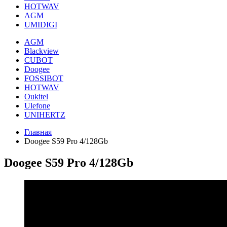
HOTWAV
AGM
UMIDIGI
AGM
Blackview
CUBOT
Doogee
FOSSIBOT
HOTWAV
Oukitel
Ulefone
UNIHERTZ
Главная
Doogee S59 Pro 4/128Gb
Doogee S59 Pro 4/128Gb