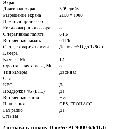
Экран
Диагональ экрана
5.99 дюйм
Разрешение экрана
2160 × 1080
Память и процессор
Кол-во ядер процессора
8
Оперативная память
6 ГБ
Встроенная память
64 ГБ
Слот для карты памяти
Да, microSD до 128Gb
Камера
Камера, Мп
12
Фронтальная камера, Мп
8
Тип камеры
Двойная
Связь
NFC
Да
Поддержка 4G (LTE)
Да
Встроенная рация
Нет
Навигация
GPS, ГЛОНАСС
FM-радио
Да
Отзывы
2 отзыва к товару Doogee BL9000 6/64Gb