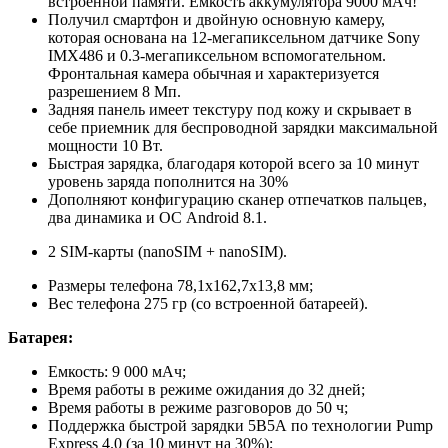
встроенной памяти. Ёмкость аккумулятора 9000 мАч!
Получил смартфон и двойную основную камеру,
которая основана на 12-мегапиксельном датчике Sony
IMX486 и 0.3-мегапиксельном вспомогательном.
Фронтальная камера обычная и характеризуется
разрешением 8 Мп.
Задняя панель имеет текстуру под кожу и скрывает в
себе приемник для беспроводной зарядки максимальной
мощности 10 Вт.
Быстрая зарядка, благодаря которой всего за 10 минут
уровень заряда пополнится на 30%
Дополняют конфигурацию сканер отпечатков пальцев,
два динамика и ОС Android 8.1.
2 SIM-карты (nanoSIM + nanoSIM).
Размеры телефона 78,1x162,7x13,8 мм;
Вес телефона 275 гр (со встроенной батареей).
Батарея:
Емкость: 9 000 мАч;
Время работы в режиме ожидания до 32 дней;
Время работы в режиме разговоров до 50 ч;
Поддержка быстрой зарядки 5В5А по технологии Pump
Express 4.0 (за 10 минут на 30%);