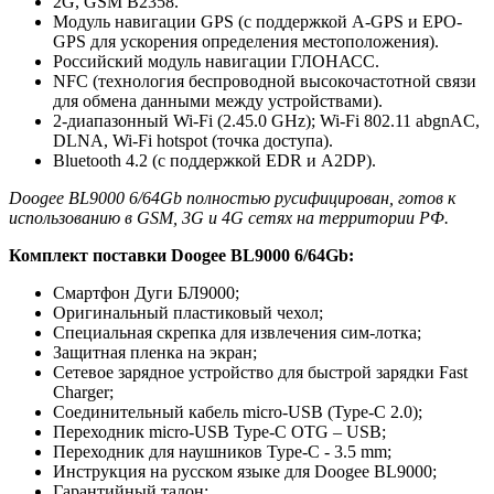
2G, GSM B2358.
Модуль навигации GPS (с поддержкой A-GPS и EPO-
GPS для ускорения определения местоположения).
Российский модуль навигации ГЛОНАСС.
NFC (технология беспроводной высокочастотной связи
для обмена данными между устройствами).
2-диапазонный Wi-Fi (2.45.0 GHz); Wi-Fi 802.11 abgnAC,
DLNA, Wi-Fi hotspot (точка доступа).
Bluetooth 4.2 (с поддержкой EDR и A2DP).
Doogee BL9000 6/64Gb полностью русифицирован, готов к
использованию в GSM, 3G и 4G сетях на территории РФ.
Комплект поставки Doogee BL9000 6/64Gb:
Смартфон Дуги БЛ9000;
Оригинальный пластиковый чехол;
Специальная скрепка для извлечения сим-лотка;
Защитная пленка на экран;
Сетевое зарядное устройство для быстрой зарядки Fast
Charger;
Соединительный кабель micro-USB (Type-C 2.0);
Переходник micro-USB Type-C OTG – USB;
Переходник для наушников Type-C - 3.5 mm;
Инструкция на русском языке для Doogee BL9000;
Гарантийный талон;