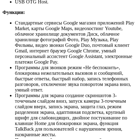
USB OTG Host.
Функции:
Стандартные сервисы Google магазин приложений Play
Market, карты Google Maps, видеохостинг Youtube,
облачное хранилище документов Диск, облачное
хранилище фотографий Фото, Play Музыка, Play
Фильмы, видео звонки Google Duo, почтовый клиент
Gmail, интернет браузер Google Chrome, умный
персональный ассистент Google Assistant, электронные
платежи Google Pay.
Программы для звонков режим «Не беспокоить»,
блокировка нежелательных вызовов и сообщений,
быстрые ответы, быстрый набор, запись телефонных
разговоров, отключение звука поворотом экрана вниз,
умный ответ.
Программы для экрана создание скриншотов 3-
точечным слайдом вниз, запуск камеры 3-точечным
слайдом вверх, запись экрана, защита глаз, режим
разделения экрана, адаптивная подсветка, крупный
шрифт для слабовидящих, двойное постукивание по
клавише Home для блокировки экрана, функция
TalkBack для пользователей с нарушением зрения,
наэкранные жесты.