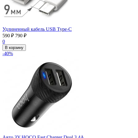
Удлиненный кабель USB Type-C
590
₽
790
₽
0
В корзину
-40%
Авто ЗУ HOCO Fast Charger Dual 3.4А