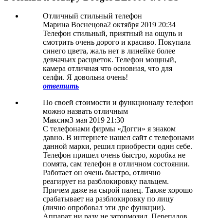
Отличный стильный телефон
Марина Воснецова
2 октября 2019 20:34
Телефон стильный, приятный на ощупь и
смотрить очень дорого и красиво. Покупала
синего цвета, жаль нет в линейке более
девчачьих расцветок. Телефон мощный,
камера отличная что основная, что для
селфи. Я довольна очень!
ответить
По своей стоимости и функционалу телефон
можно назвать отличным
Максим
3 мая 2019 21:30
С телефонами фирмы «Догги» я знаком
давно. В интернете нашел сайт с телефонами
данной марки, решил приобрести один себе.
Телефон пришел очень быстро, коробка не
помята, сам телефон в отличном состоянии.
Работает он очень быстро, отлично
реагирует на разблокировку пальцем.
Причем даже на сырой палец. Также хорошо
срабатывает на разблокировку по лицу
(лично опробовал эти две функции).
Аппарат ни разу не затормозил. Перепадов