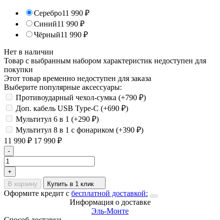
Серебро
11 990
₽
Синий
11 990
₽
Чёрный
11 990
₽
Нет в наличии
Товар с выбранным набором характеристик недоступен для
покупки
Этот товар временно недоступен для заказа
Выберите популярные аксессуары:
Противоударный чехол-сумка (+
790
₽
)
Доп. кабель USB Type-C (+
690
₽
)
Мультитул 6 в 1 (+
290
₽
)
Мультитул 8 в 1 с фонариком (+
390
₽
)
11 990
₽
17 990
₽
-
+
В корзину
Купить в 1 клик
Оформите кредит с
бесплатной доставкой:
Информация о доставке
Эль-Монте
Способ доставки