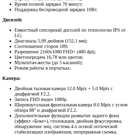
Время полной зарядки 70 минут;
Поддержка беспроводной зарядки 10Вт.
Дисплей:
Емкостный сенсорный дисплей по технологии IPS от
LG;
Диагональ 5,99 дюймов (152,1 мм);
Соотношение сторон 189;
Разрешение 2160х1080 FHD+ (480 dpi);
Цветопередача 16,78 млн цветов;
Мультитач-жесты (до 5 касаний);
Режим работы в перчатках.
Камера:
Двойная тыловая камера 12.0 Mpix + 5.0 Mpix с
диафрагмой F2.2.
Запись FHD видео 1080p.
Широкоугольная фронтальная камера 8.0 Mpix с углом
обзора 88° и диафрагмой F2.2.
Дополнительные функции размытие заднего фона
(эффект «Боке»), геолокация, двойная фокусировка,
обнаружение лиц, система 4-х осевой оптической
стабилизации изображения, непрерывная съемка,