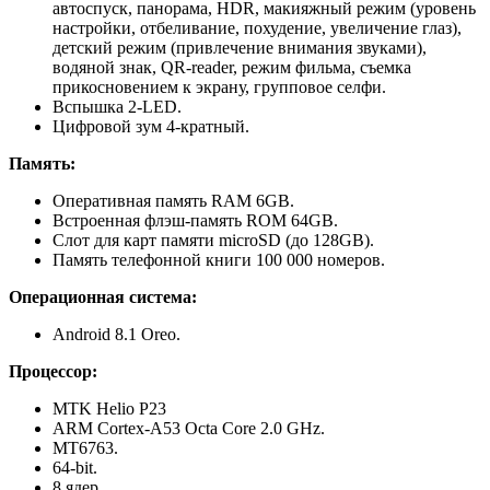
автоспуск, панорама, HDR, макияжный режим (уровень
настройки, отбеливание, похудение, увеличение глаз),
детский режим (привлечение внимания звуками),
водяной знак, QR-reader, режим фильма, съемка
прикосновением к экрану, групповое селфи.
Вспышка 2-LED.
Цифровой зум 4-кратный.
Память:
Оперативная память RAM 6GB.
Встроенная флэш-память ROM 64GB.
Слот для карт памяти microSD (до 128GB).
Память телефонной книги 100 000 номеров.
Операционная система:
Android 8.1 Oreo.
Процессор:
MTK Helio P23
ARM Cortex-A53 Octa Core 2.0 GHz.
MT6763.
64-bit.
8 ядер.