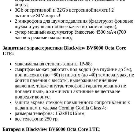
борту;
3Gb оперативной и 32Gb встроеннойпамяти! 2
активные SIM-карты!
2 микрофона для шумоподавления (фильтруют фоновые
шумы и улучшают общее качество записи звука);
супер мощный аккумулятор ёмкостью 4500 мАч (700
часов в режиме ожидания);
Защитные характеристики
Blackview BV6000 Octa Core
LTE:
максимальная степень защиты IP-68;
смартфон может работать под водой (на глубине до 5м),
при высоких (до +60) и низких (до -40) температурах, не
боится падения с высоты, выдерживает внешнее
давление, также внутрь телефона гарантированно не
попадет пыль, а химически активные вещества не
повредят корпус;
защита экрана стеклом повышенного сопротивления к
царапинам и ударам Corning Gorilla Glass 4;
размеры телефона: 152x81x16 мм;
вес телефона: 250 гр.
Батарея в Blackview BV6000 Octa Core LTE: