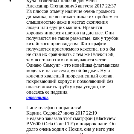
Куча различных плюсов для меня!
Александр Степанович
3 августа 2017 22:37
Из плюсов отмечу наличие очень громкого
динамика, не возникает никаких проблем со
слышимостью даже в местах скопления
людей или едущих машин. Нравится
хорошая инверсия цветов на дисплее. Они
получаются не такие размытые, как у трубок
китайского производства. Фотографии
получаются приемлемого качества, но я бы
не стал их сравнивать с тем же Гелекси S8,
там все таки снимки получаются четче.
Однако Самсунг - это новейшая флагманская
модель и на совсем другой бюджет. Ну и
конечно хваленый прорезиненный состав,
покрывающий корпус и позволяющий без
опаски ложить трубку куда угодно, не
опасаясь ее падения.
ответить
Папе телефон понравился!
Карина Седова
27 июля 2017 22:19
Недавно заказала этот сматрфон (Blackview
BV6000 Octa Core LTE) в подарок папе. Он
долго очень ходил с Нокия, она у него уже