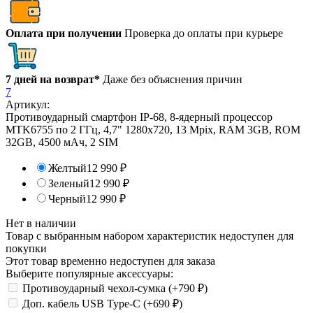
Оплата при получении
Проверка до оплаты при курьере
7 дней на возврат*
Даже без объяснения причин
7
Артикул:
Противоударный смартфон IP-68, 8-ядерный процессор
MTK6755 по 2 ГГц, 4,7" 1280х720, 13 Mpix, RAM 3GB, ROM
32GB, 4500 мАч, 2 SIM
Желтый
12 990
₽
Зеленый
12 990
₽
Черный
12 990
₽
Нет в наличии
Товар с выбранным набором характеристик недоступен для
покупки
Этот товар временно недоступен для заказа
Выберите популярные аксессуары:
Противоударный чехол-сумка (+
790
₽
)
Доп. кабель USB Type-C (+
690
₽
)