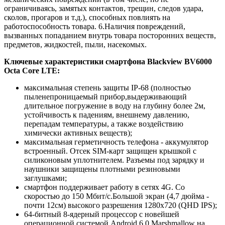
ограничиваясь, замятых контактов, трещин, следов удара,
сколов, прогаров и т.д.), способных повлиять на
работоспособность товара. 6.Наличия повреждений,
вызванных попаданием внутрь товара посторонних веществ,
предметов, жидкостей, пыли, насекомых.
Ключевые характеристики
смартфона Blackview BV6000
Octa Core LTE:
максимальная степень защиты IP-68 (полностью
пыленепроницаемый прибор,выдерживающий
длительное погружение в воду на глубину более 2м,
устойчивость к падениям, внешнему давлению,
перепадам температуры, а также воздействию
химически активных веществ);
максимальная герметичность телефона - аккумулятор
встроенный. Отсек SIM-карт защищен крышкой с
силиконовым уплотнителем. Разъемы под зарядку и
наушники защищены плотными резиновыми
заглушками;
смартфон поддерживает работу в сетях 4G. Со
скоростью до 150 Мбит/с.Большой экран (4,7 дюйма -
почти 12см) высокого разрешения 1280х720 (QHD IPS);
64-битный 8-ядерный процессор с новейшей
операционной системой Android 6.0 Marshmallow на