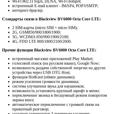
Wi-Fi 802.11 b/g/n, DLNA, Wi-Fi hotspot;
встроенный E-mail клиент - IMAP4, POP3/SMTP;
интернет-браузер.
Стандарты связи в Blackview BV6000 Octa Core LTE:
2 SIM-карты (micro SIM + micro SIM);
2G, GSM850/900/1800/1900;
3G, WCDMA 850/900/1900/2100;
4G, FDD LTE 800/1800/2100/2600.
Прочие функции Blackview BV6000 Octa Core LTE:
встроенный магазин приложений Play Market;
голосовой поиск (на русском языке), Google Now;
возможность раздачи собственной энергии на другие
устройства через USB OTG Host;
функция HotKnot (обмен данными);
режим усиления громкости динамика;
система улучшения звука для наушников;
возможность установить крупный шрифт в меню;
переключение звонка в бесшумный режим поворотом
экрана вниз;
автоматическое переключение с громкой связи на
приватный разговор;
создание скриншотов 3-точечным касанием;