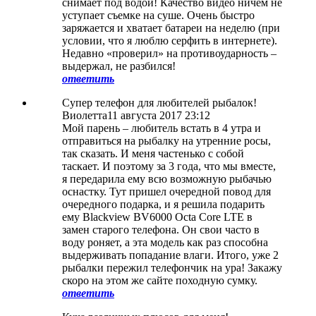
снимает под водой! Качество видео ничем не
уступает съемке на суше. Очень быстро
заряжается и хватает батареи на неделю (при
условии, что я люблю серфить в интернете).
Недавно «проверил» на противоударность –
выдержал, не разбился!
ответить
Супер телефон для любителей рыбалок!
Виолетта
11 августа 2017 23:12
Мой парень – любитель встать в 4 утра и
отправиться на рыбалку на утренние росы,
так сказать. И меня частенько с собой
таскает. И поэтому за 3 года, что мы вместе,
я передарила ему всю возможную рыбачью
оснастку. Тут пришел очередной повод для
очередного подарка, и я решила подарить
ему Blackview BV6000 Octa Core LTE в
замен старого телефона. Он свои часто в
воду роняет, а эта модель как раз способна
выдерживать попадание влаги. Итого, уже 2
рыбалки пережил телефончик на ура! Закажу
скоро на этом же сайте походную сумку.
ответить