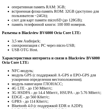
оперативная память RAM: 3GB;
встроенная флэш-память ROM: 32GB (доступно для
пользователя ~24Gb);
слот для карт памяти microSD (до 128GB);
память телефонной книги: 100 000 номеров.
Разъемы в Blackview BV6000 Octa Core LTE:
3,5 мм Audiojack;
синхронизация с PC через micro-USB;
USB OTG Host.
Характеристики интернета и связи в Blackview BV6000
Octa Core LTE:
NFC-модуль;
модуль GPS (с поддержкой A-GPS и EPO-GPS для
ускорения определения местоположения);
модуль навигации ГЛОНАСС;
4G LTE - до 150 Мбит/с;
3G HSDPA - до 14.4 Мбит/с, HSUPA - до 5.76 Мбит/с;
EDGE - до 560 Кбит/с;
GPRS - до 114 Кбит/с;
Bluetooth 4.0 (с поддержкой EDR и A2DP);