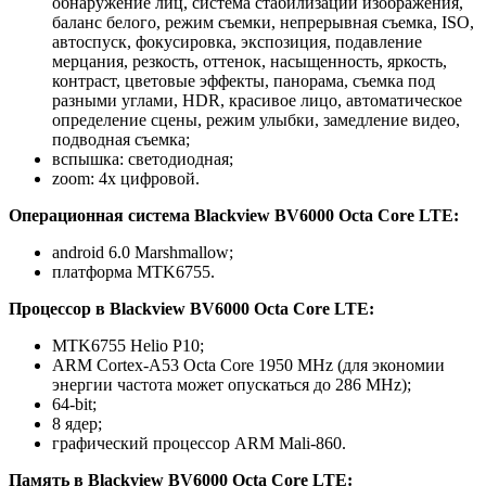
обнаружение лиц, система стабилизации изображения,
баланс белого, режим съемки, непрерывная съемка, ISO,
автоспуск, фокусировка, экспозиция, подавление
мерцания, резкость, оттенок, насыщенность, яркость,
контраст, цветовые эффекты, панорама, съемка под
разными углами, HDR, красивое лицо, автоматическое
определение сцены, режим улыбки, замедление видео,
подводная съемка;
вспышка: светодиодная;
zoom: 4х цифровой.
Операционная система Blackview BV6000 Octa Core LTE:
android 6.0 Marshmallow;
платформа MTK6755.
Процессор в Blackview BV6000 Octa Core LTE:
MTK6755 Helio P10;
ARM Cortex-A53 Octa Core 1950 MHz (для экономии
энергии частота может опускаться до 286 MHz);
64-bit;
8 ядер;
графический процессор ARM Mali-860.
Память в Blackview BV6000 Octa Core LTE: