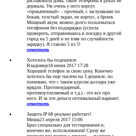
распаковала дома, такие телефоны в руках не
держала. Уж очень у него корпус
«прокаченный» – прочный, с заглушками по
бокам, толстый экран, не корпус, а броня.
Мощный акум, можно долго пользоваться
теелфоном без подзарядки (успела
проверить, отправившись в поездку в другой
город на 5 дней и не взяв по случайности
зарядку). Я ставлю 5 из 5!
ответить
Хотелось бы подешевле
Владимир
18 июня 2017 17:28
Хороший телефон за свою цену. Конечно
хотелось бы еще тысячи на 3 дешевле, но
понимаю, что с таким курсом доллара уже
врядли. Противоударный,
противоутопляемый и т.д.) - это все про
него. И за эти деньги оптимальный вариант.
ответить
Защита IP 68 реально работает!
Миша
23 апреля 2017 15:06
Брал специально для тестирования и,
конечно же, использования! Сразу же
провели ряд тестов с другом — падение с