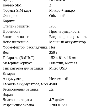
Кол-во SIM
2
Формат SIM-карт
Микро + микро
Фонарик
Обычный
Корпус
Степень защиты
IP68
Прочность
Противоударность
Защита от влаги
Водонепроницаемость
Дополнительно
Мощный аккумулятор
Форм-фактор: раскладушка
Нет
Вес
250 г
Габариты (ВxШxТ)
152 × 81 × 16 мм
Материал корпуса
Пластик, Металл
Тип разъема для зарядки
Micro USB
Батарея
Аккумулятор
Несъемный
Ёмкость аккумулятора, мАч
4500
Беспроводная зарядка
Да
Экран
Диагональ экрана
4.7 дюйм
Разрешение экрана
1280 × 720