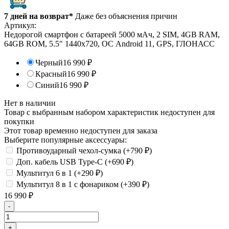
7 дней на возврат*
Даже без объяснения причин
Артикул:
Недорогой смартфон с батареей 5000 мАч, 2 SIM, 4GB RAM,
64GB ROM, 5.5" 1440х720, ОС Android 11, GPS, ГЛОНАСС
Черный
16 990
₽
Красный
16 990
₽
Синий
16 990
₽
Нет в наличии
Товар с выбранным набором характеристик недоступен для
покупки
Этот товар временно недоступен для заказа
Выберите популярные аксессуары:
Противоударный чехол-сумка (+
790
₽
)
Доп. кабель USB Type-C (+
690
₽
)
Мультитул 6 в 1 (+
290
₽
)
Мультитул 8 в 1 с фонариком (+
390
₽
)
16 990
₽
-
+