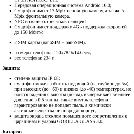
Передовая операционная система Android 10.0;
Смартфон имеет 13 Mpix основную камеру, а также 5
Mpix фронтальную камера.
NFC и сканер отпечатков пальцев!
Смартфон имеет поддержку 4G - поддержка скоростей
до 150 Мбит/с.
2 SIM-карты (nanoSIM + nanoSIM).
размеры телефона: 150x78.9x14.6 мм;
вес телефона: 234 г.
Защита:
степень защиты IP-68;
смартфон может работать под водой (на глубине до 5м),
при высоких (до +60) и низких (до -40) температурах, не
боится падения с высоты (до 5м), выдерживает внешнее
давление в 0,5 тонны, также внутрь телефона
гарантированно не попадет пыль, а химически
активные вещества не повредят корпус;
защита экрана стеклом повышенного сопротивления к
царапинам и ударам GORILLA GLASS 3.0.
Батарея: