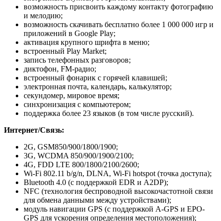
возможность присвоить каждому контакту фотографию
и мелодию;
возможность скачивать бесплатно более 1 000 000 игр и
приложений в Google Play;
активация крупного шрифта в меню;
встроенный Play Market;
запись телефонных разговоров;
диктофон, FM-радио;
встроенный фонарик с горячей клавишей;
электронная почта, календарь, калькулятор;
секундомер, мировое время;
синхронизация с компьютером;
поддержка более 23 языков (в том числе русский).
Интернет/Связь:
2G, GSM850/900/1800/1900;
3G, WCDMA 850/900/1900/2100;
4G, FDD LTE 800/1800/2100/2600;
Wi-Fi 802.11 b/g/n, DLNA, Wi-Fi hotspot (точка доступа);
Bluetooth 4.0 (с поддержкой EDR и A2DP);
NFC (технология беспроводной высокочастотной связи
для обмена данными между устройствами);
модуль навигации GPS (с поддержкой A-GPS и EPO-
GPS для ускорения определения местоположения);