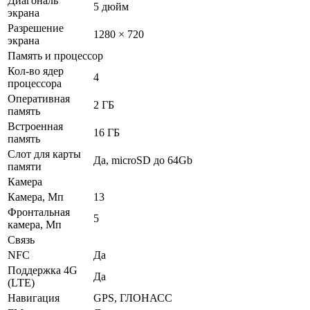
Диагональ
5 дюйм
экрана
Разрешение
1280 × 720
экрана
Память и процессор
Кол-во ядер
4
процессора
Оперативная
2 ГБ
память
Встроенная
16 ГБ
память
Слот для карты
Да, microSD до 64Gb
памяти
Камера
Камера, Мп
13
Фронтальная
5
камера, Мп
Связь
NFC
Да
Поддержка 4G
Да
(LTE)
Навигация
GPS, ГЛОНАСС