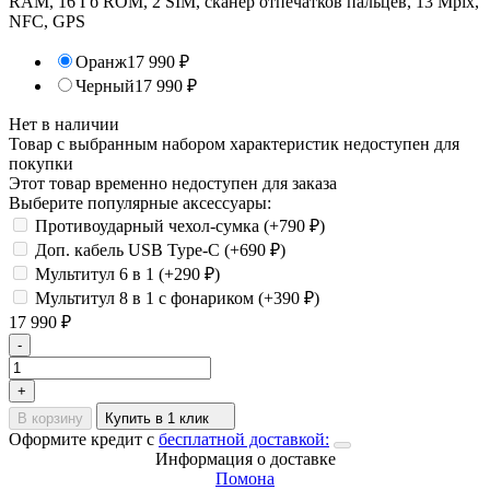
RAM, 16 Гб ROM, 2 SIM, сканер отпечатков пальцев, 13 Mpix,
NFC, GPS
Оранж
17 990
₽
Черный
17 990
₽
Нет в наличии
Товар с выбранным набором характеристик недоступен для
покупки
Этот товар временно недоступен для заказа
Выберите популярные аксессуары:
Противоударный чехол-сумка (+
790
₽
)
Доп. кабель USB Type-C (+
690
₽
)
Мультитул 6 в 1 (+
290
₽
)
Мультитул 8 в 1 с фонариком (+
390
₽
)
17 990
₽
-
+
В корзину
Купить в 1 клик
Оформите кредит с
бесплатной доставкой:
Информация о доставке
Помона