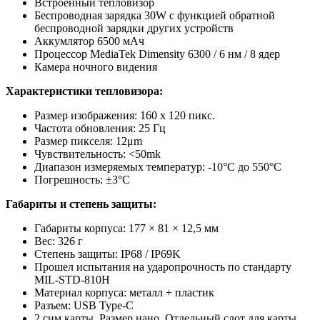
Встроенный тепловизор
Беспроводная зарядка 30W с функцией обратной
беспроводной зарядки других устройств
Аккумлятор 6500 мАч
Процессор MediaTek Dimensity 6300 / 6 нм / 8 ядер
Камера ночного видения
Характеристики тепловизора:
Размер изображения: 160 х 120 пикс.
Частота обновления: 25 Гц
Размер пикселя: 12μm
Чувствительность: <50mk
Диапазон измеряемых температур: -10°C до 550°C
Погрешность: ±3°C
Габариты
и степень защиты:
Габариты корпуса: 177 × 81 × 12,5 мм
Вес: 326 г
Степень защиты: IP68 / IP69K
Прошел испытания на ударопрочность по стандарту
MIL-STD-810H
Материал корпуса: металл + пластик
Разъем: USB Type-C
2 сим карты. Размер нано. Отдельный слот для карты