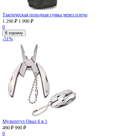
Тактическая походная сумка через плечо
1 290
₽
1 990
₽
0
В корзину
-51%
Мультитул Овал 6 в 1
490
₽
990
₽
0