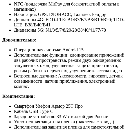
NFC (поддержка MirPay для бесконтактной оплаты в
магазинах)
Навигация: GPS, ГЛОНАСС, Галилео, Бэйдоу
Диапазоны 4G: FDD-LTE: B1/B3/B7/B8/B19/B20; TDD-
LTE: B38/B40/B41
Диапазоны 5G: N1/3/5/7/8/20/28/38/40/41/77/78
Дополнительно:
Операционная система: Android 15
Дополнительные функции: клонирование приложений,
два рабочих пространства, режим двух одновременно
запущенных окон, улучшенная защита приватности,
режим работы в перчатках, улучшение качества видео
Встроенные датчики: Акселерометр, гироскоп, датчик
освещенности, датчик приближения, электронный
компас.
Комплектация:
Смартфон Улефон Армор 25Т Про
Кабель USB Type-C
Зарядное устройство 33 W с вилкой для России
Уплотненная защитная пленка (наклеена с завода)
Дополнительная защитная пленка для самостоятельной