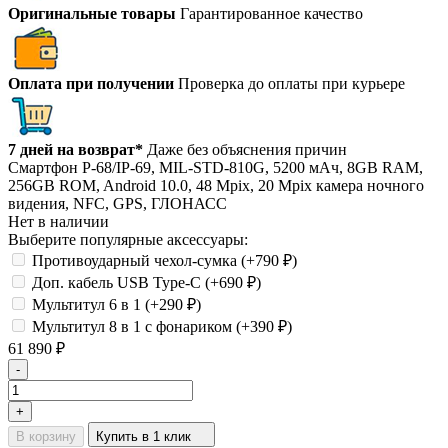
Оригинальные товары
Гарантированное качество
Оплата при получении
Проверка до оплаты при курьере
7 дней на возврат*
Даже без объяснения причин
Смартфон P-68/IP-69, MIL-STD-810G, 5200 мАч, 8GB RAM,
256GB ROM, Android 10.0, 48 Mpix, 20 Mpix камера ночного
видения, NFC, GPS, ГЛОНАСС
Нет в наличии
Выберите популярные аксессуары:
Противоударный чехол-сумка (+
790
₽
)
Доп. кабель USB Type-C (+
690
₽
)
Мультитул 6 в 1 (+
290
₽
)
Мультитул 8 в 1 с фонариком (+
390
₽
)
61 890
₽
-
+
В корзину
Купить в 1 клик