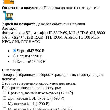
Оплата при получении
Проверка до оплаты при курьере
7 дней на возврат*
Даже без объяснения причин
Артикул:
Флагманский 5G смартфон IP-68/IP-69, MIL-STD-810H, 8800
мАч, 72(24+48)GB RAM, 1TB ROM, Android 15, 108 Mpix,
NFC, GPS, ГЛОНАСС
Черный
47 590
₽
Серый
47 590
₽
Зеленый
47 590
₽
В наличии
Товар с выбранным набором характеристик недоступен для
покупки
Этот товар временно недоступен для заказа
Выберите популярные аксессуары:
Противоударный чехол-сумка (+
790
₽
)
Доп. кабель USB Type-C (+
690
₽
)
Мультитул 6 в 1 (+
290
₽
)
Мультитул 8 в 1 с фонариком (+
390
₽
)