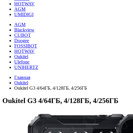
HOTWAV
AGM
UMIDIGI
AGM
Blackview
CUBOT
Doogee
FOSSIBOT
HOTWAV
Oukitel
Ulefone
UNIHERTZ
Главная
Oukitel
Oukitel G3 4/64ГБ, 4/128ГБ, 4/256ГБ
Oukitel G3 4/64ГБ, 4/128ГБ, 4/256ГБ