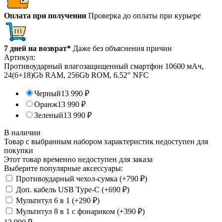
Оплата при получении
Проверка до оплаты при курьере
7 дней на возврат*
Даже без объяснения причин
Артикул:
Противоударный влагозащищенный смартфон 10600 мАч,
24(6+18)Gb RAM, 256Gb ROM, 6.52" NFC
Черный
13 990
₽
Оранж
13 990
₽
Зеленый
13 990
₽
В наличии
Товар с выбранным набором характеристик недоступен для
покупки
Этот товар временно недоступен для заказа
Выберите популярные аксессуары:
Противоударный чехол-сумка (+
790
₽
)
Доп. кабель USB Type-C (+
690
₽
)
Мультитул 6 в 1 (+
290
₽
)
Мультитул 8 в 1 с фонариком (+
390
₽
)