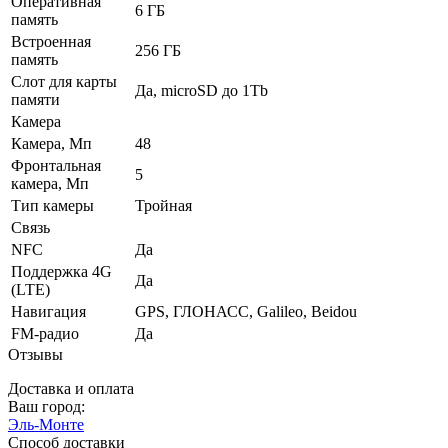
Оперативная
6 ГБ
память
Встроенная
256 ГБ
память
Слот для карты
Да, microSD до 1Tb
памяти
Камера
Камера, Мп
48
Фронтальная
5
камера, Мп
Тип камеры
Тройная
Связь
NFC
Да
Поддержка 4G
Да
(LTE)
Навигация
GPS, ГЛОНАСС, Galileo, Beidou
FM-радио
Да
Отзывы
Доставка и оплата
Ваш город:
Эль-Монте
Способ доставки