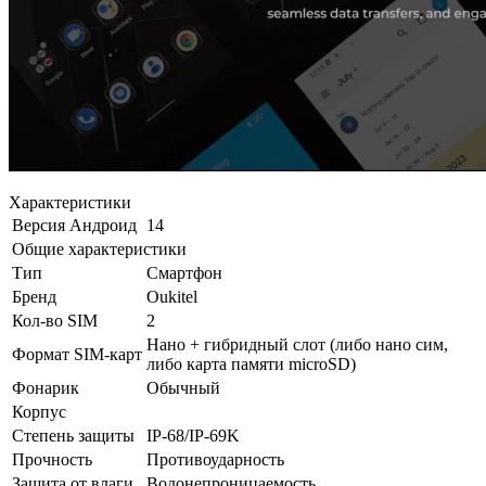
Характеристики
Версия Андроид
14
Общие характеристики
Тип
Смартфон
Бренд
Oukitel
Кол-во SIM
2
Нано + гибридный слот (либо нано сим,
Формат SIM-карт
либо карта памяти microSD)
Фонарик
Обычный
Корпус
Степень защиты
IP-68/IP-69K
Прочность
Противоударность
Защита от влаги
Водонепроницаемость