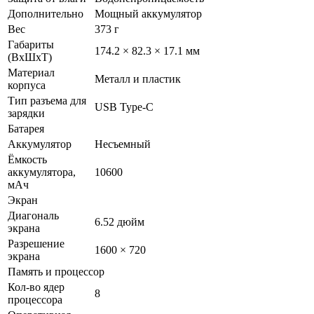
Дополнительно
Мощный аккумулятор
Вес
373 г
Габариты
174.2 × 82.3 × 17.1 мм
(ВxШxТ)
Материал
Металл и пластик
корпуса
Тип разъема для
USB Type-C
зарядки
Батарея
Аккумулятор
Несъемный
Ёмкость
аккумулятора,
10600
мАч
Экран
Диагональ
6.52 дюйм
экрана
Разрешение
1600 × 720
экрана
Память и процессор
Кол-во ядер
8
процессора