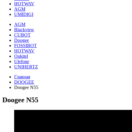
HOTWAV
AGM
UMIDIGI
AGM
Blackview
CUBOT
Doogee
FOSSIBOT
HOTWAV
Oukitel
Ulefone
UNIHERTZ
Главная
DOOGEE
Doogee N55
Doogee N55