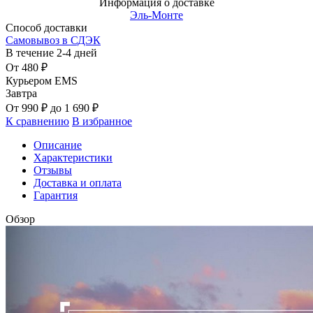
Информация о доставке
Эль-Монте
Способ доставки
Самовывоз в СДЭК
В течение
2-4
дней
От
480
₽
Курьером EMS
Завтра
От
990
₽
до
1 690
₽
К сравнению
В избранное
Описание
Характеристики
Отзывы
Доставка и оплата
Гарантия
Обзор