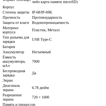
либо карта памяти microSD)
Корпус
Степень защиты
IP-68/IP-69K
Прочность
Противоударность
Защита от влаги
Водонепроницаемость
Материал
Пластик, Металл
корпуса
Тип разъема для
USB Type-C
зарядки
Батарея
Аккумулятор
Несъемный
Ёмкость
аккумулятора,
7000
мАч
Беспроводная
Да
зарядка
Экран
Диагональ
6.78 дюйм
экрана
Разрешение
720 × 1600
экрана
Память и процессор