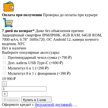
Оплата при получении
Проверка до оплаты при курьере
7 дней на возврат*
Даже без объяснения причин
Защищённый смартфон IP68/IP69K, 4GB RAM, 64GB ROM,
7000 мАч, 6.78" 1600х720, ОС Android 12, камера ночного
видения, NFC
Нет в наличии
Выберите популярные аксессуары:
Противоударный чехол-сумка (+
790
₽
)
Доп. кабель USB Type-C (+
690
₽
)
Мультитул 6 в 1 (+
290
₽
)
Мультитул 8 в 1 с фонариком (+
390
₽
)
19 990
₽
-
+
В корзину
Купить в 1 клик
Оформите кредит с
бесплатной доставкой: