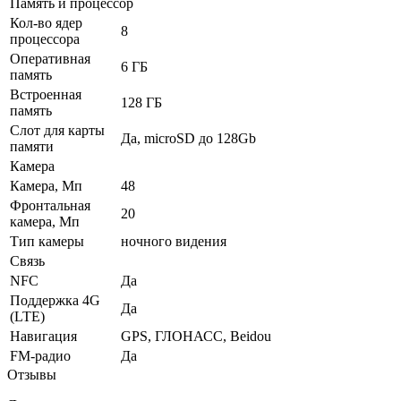
Память и процессор
Кол-во ядер
8
процессора
Оперативная
6 ГБ
память
Встроенная
128 ГБ
память
Слот для карты
Да, microSD до 128Gb
памяти
Камера
Камера, Мп
48
Фронтальная
20
камера, Мп
Тип камеры
ночного видения
Связь
NFC
Да
Поддержка 4G
Да
(LTE)
Навигация
GPS, ГЛОНАСС, Beidou
FM-радио
Да
Отзывы