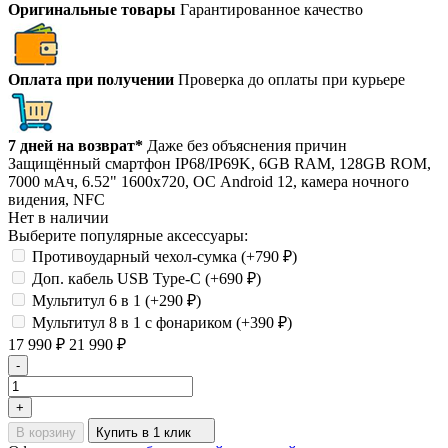
Оригинальные товары
Гарантированное качество
Оплата при получении
Проверка до оплаты при курьере
7 дней на возврат*
Даже без объяснения причин
Защищённый смартфон IP68/IP69K, 6GB RAM, 128GB ROM,
7000 мАч, 6.52" 1600х720, ОС Android 12, камера ночного
видения, NFC
Нет в наличии
Выберите популярные аксессуары:
Противоударный чехол-сумка (+
790
₽
)
Доп. кабель USB Type-C (+
690
₽
)
Мультитул 6 в 1 (+
290
₽
)
Мультитул 8 в 1 с фонариком (+
390
₽
)
17 990
₽
21 990
₽
-
+
В корзину
Купить в 1 клик