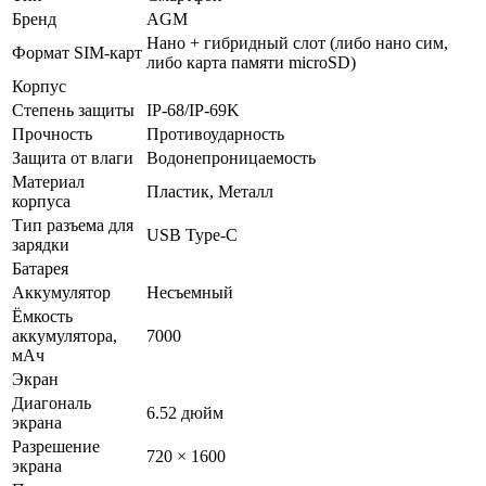
Бренд
AGM
Нано + гибридный слот (либо нано сим,
Формат SIM-карт
либо карта памяти microSD)
Корпус
Степень защиты
IP-68/IP-69K
Прочность
Противоударность
Защита от влаги
Водонепроницаемость
Материал
Пластик, Металл
корпуса
Тип разъема для
USB Type-C
зарядки
Батарея
Аккумулятор
Несъемный
Ёмкость
аккумулятора,
7000
мАч
Экран
Диагональ
6.52 дюйм
экрана
Разрешение
720 × 1600
экрана